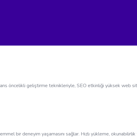
 öncelikli geliştirme teknikleriyle, SEO etkinliği yüksek web sitel
kemmel bir deneyim yaşamasını sağlar. Hızlı yükleme, okunabilirlik