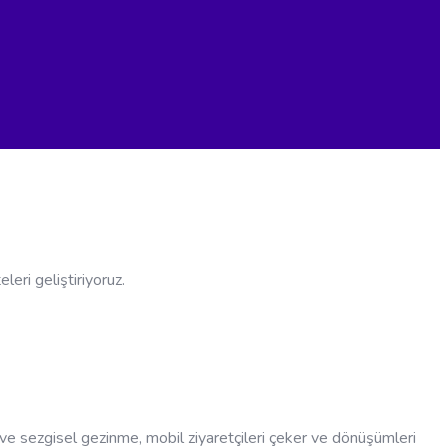
eri geliştiriyoruz.
 ve sezgisel gezinme, mobil ziyaretçileri çeker ve dönüşümleri