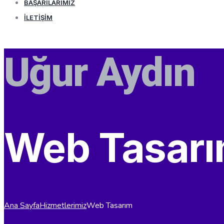
BAŞARILARIMIZ
İLETIŞIM
HEMEN ARA
Uğur Aydın
Web Tasar
Ana Sayfa
Hizmetlerimiz
Web Tasarım